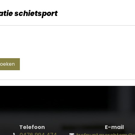
iatie schietsport
boeken
Telefoon
E-mail
0476 994 474