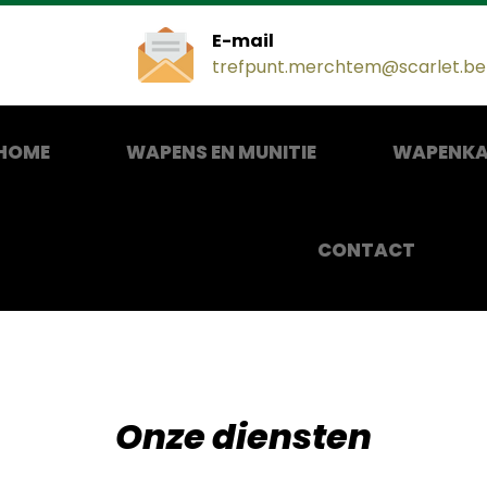
E-mail
trefpunt.merchtem@scarlet.be
HOME
WAPENS EN MUNITIE
WAPENKA
CONTACT
Onze diensten